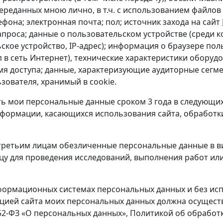
реданных мною лично, в т.ч. с использованием файлов 
ефона; электронная почта; пол; источник захода на сайт
апроса; данные о пользовательском устройстве (среди к
кое устройство, IP-адрес); информация о браузере поль
 в сеть Интернет), технические характеристики оборуд
мя доступа; данные, характеризующие аудиторные сегме
ователя, хранимый в cookie.
 мои персональные данные сроком 3 года в следующих це
нформации, касающихся использования сайта, обработки
третьим лицам обезличенные персональные данные в в
цу для проведения исследований, выполнения работ ил
формационных системах персональных данных и без исп
ией сайта моих персональных данных должна осуществ
152-ФЗ «О персональных данных», Политикой об обрабо