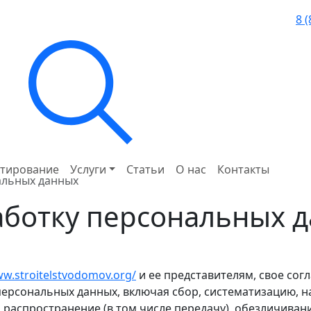
8 
тирование
Услуги
Статьи
О нас
Контакты
альных данных
аботку персональных 
ww.stroitelstvodomov.org/
и ее представителям, свое сог
рсональных данных, включая сбор, систематизацию, н
, распространение (в том числе передачу), обезличиван